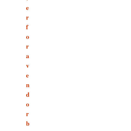
e
r
f
o
r
a
v
e
n
d
o
r
b